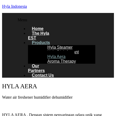
Hyla Indonesia
Menu
Home
The Hyla
EST
Products
Hyla Steamer
Hyla Disinfectant
Hyla Aera
Aroma Therapy
Our
Partners
Contact Us
HYLA AERA
Water air freshener humidifier dehumidifier
HYLA AERA , Dengan sistem penyaringan udara unik yang